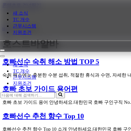
콘텐츠로 건너뛰기
새 소식
TC 개수
근무시스템
Home
»
호스트바알바
지원조건
호스트바알바
내
비
내
호빠선수 숙취 해소 방법 TOP 5
게
비
새 소식
이
게
TC 개수
션
이
숙취 해소에는 충분한 수분 섭취, 적절한 휴식과 수면, 자세한
근무시스템
메
션
지원조건
뉴
메
호빠 초보 가이드 용어편
뉴
다
음
호빠 초보 가이드 용어 안녕하세요.대한민국 호빠 구인구직 No
에
대
호빠선수 추천 향수 Top 10
해
검
호빠선수 추천 향수 Top 10 소개 안녕하세요.대한민국 호빠 구인
색