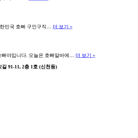
이
빠
TOP
드
5
선
용
수
어
추
호
대한민국 호빠 구인구직…
더 보기 »
편
천
빠
향
야
수
구
Top
인
10
호
.1 호빠야입니다. 오늘은 호빠알바에…
더 보기 »
구
빠
직
1-11, 2층 1호 (신천동)
알
광
바
고
평
생
무
료
등
록