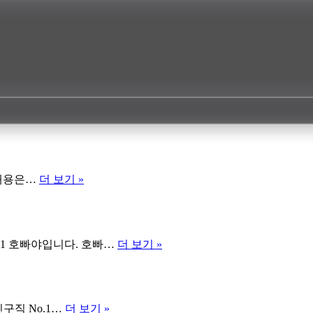
호
 내용은…
더 보기 »
빠
선
수
숙
호
.1 호빠야입니다. 호빠…
더 보기 »
취
빠
해
초
소
보
방
가
호
구직 No.1…
더 보기 »
법