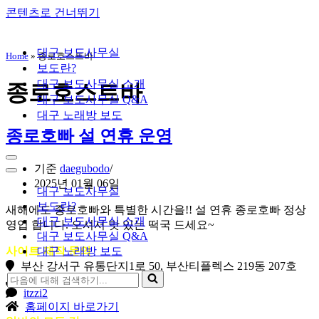
콘텐츠로 건너뛰기
대구 보도사무실
Home
»
종로호스트바
보도란?
대구 보도사무실 소개
종로호스트바
대구 보도사무실 Q&A
대구 노래방 보도
종로호빠 설 연휴 운영
내
기준
daegubodo
비
내
2025년 01월 06일
게
비
대구 보도사무실
이
게
보도란?
새해에도 종로호빠와 특별한 시간을!! 설 연휴 종로호빠 정상
션
이
대구 보도사무실 소개
영업 합니다. 오셔서 맛 있는 떡국 드세요~
메
션
대구 보도사무실 Q&A
뉴
메
사이트 제작 문의
대구 노래방 보도
뉴
부산 강서구 유통단지1로 50, 부산티플렉스 219동 207호
다
010-8127-6082
음
itzzi2
홈페이지 바로가기
에