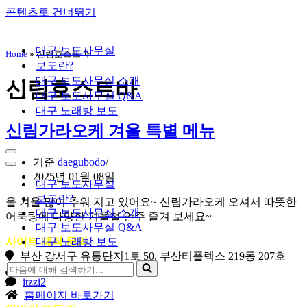
콘텐츠로 건너뛰기
대구 보도사무실
Home
»
신림호스트바
보도란?
대구 보도사무실 소개
신림호스트바
대구 보도사무실 Q&A
대구 노래방 보도
신림가라오케 겨울 특별 메뉴
내
기준
daegubodo
비
내
2025년 01월 08일
게
비
대구 보도사무실
이
게
보도란?
올 겨울 많이 추워 지고 있어요~ 신림가라오케 오셔서 따뜻한
션
이
대구 보도사무실 소개
어묵탕에 다양한 겨울철 안주 즐겨 보세요~
메
션
대구 보도사무실 Q&A
뉴
메
사이트 제작 문의
대구 노래방 보도
뉴
부산 강서구 유통단지1로 50, 부산티플렉스 219동 207호
다
010-8127-6082
음
itzzi2
홈페이지 바로가기
에