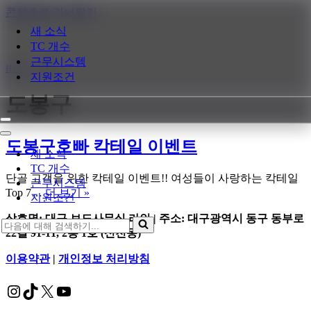
콘텐츠로 건너뛰기
새 소식
TC 개수
근무시스템
Home
»
도봉구
지원조건
도봉구
내
비
내
도봉구호빠 칵테일 이벤트
게
비
새 소식
이
게
TC 개수
션
이
단골 고객을 위한 칵테일 이벤트!! 여성들이 사랑하는 칵테일
근무시스템
메
션
도
Top 7…
더 보기 »
지원조건
뉴
메
봉
뉴
상호명: 대구 보도사무실 라인 | 주소: 대구광역시 동구 동부로
구
다
22길 91-11, 2층 1호 (신천동)
호
음
빠
에
이용약관
|
개인정보 처리방침
칵
대
테
해
Instagram
TikTok
X
YouTube
일
검
이
색