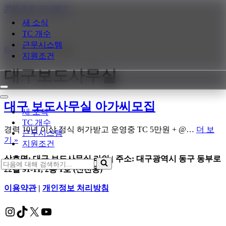
콘텐츠로 건너뛰기
새 소식
TC 개수
근무시스템
Home
»
대구보도사무실
지원조건
대구보도사무실
내
비
내
대구 보도사무실 아가씨모집
게
비
새 소식
이
게
TC 개수
션
이
경력 10년 이상 정식 허가받고 운영중 TC 5만원 + @…
더 보
근무시스템
메
션
대
기 »
지원조건
뉴
메
구
뉴
상호명: 대구 보도사무실 라인 | 주소: 대구광역시 동구 동부로
보
다
22길 91-11, 2층 1호 (신천동)
도
음
사
에
이용약관
|
개인정보 처리방침
무
대
실
해
Instagram
TikTok
X
YouTube
아
검
가
색