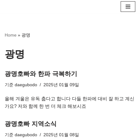
콘
텐
츠
Home
»
광명
로
건
광명
너
뛰
기
광명호빠와 한파 극복하기
기준
daegubodo
2025년 01월 09일
올해 겨울은 유독 춥다고 합니다 다들 한파에 대비 잘 하고 계신
가요? 저와 함께 한 번 더 체크 해보시죠
광명호빠 지역소식
기준
daegubodo
2025년 01월 08일