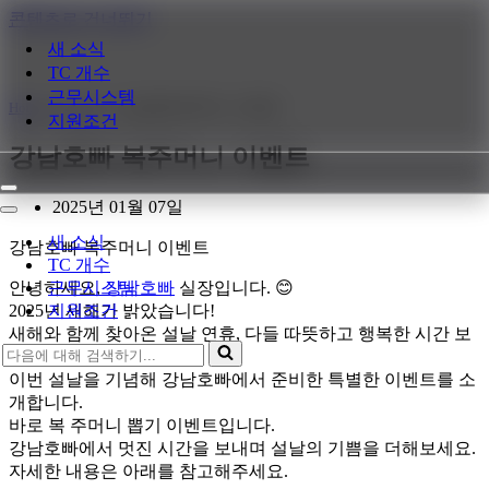
콘텐츠로 건너뛰기
새 소식
TC 개수
근무시스템
Home
»
새 소식
»
강남호빠 복주머니 이벤트
지원조건
강남호빠 복주머니 이벤트
내
2025년 01월 07일
비
내
게
비
새 소식
강남호빠 복주머니 이벤트
이
게
TC 개수
션
이
안녕하세요,
강남호빠
실장입니다. 😊
근무시스템
메
션
2025년 새해가 밝았습니다!
지원조건
뉴
메
새해와 함께 찾아온 설날 연휴, 다들 따뜻하고 행복한 시간 보
뉴
다
내고 계신가요?
음
이번 설날을 기념해 강남호빠에서 준비한 특별한 이벤트를 소
에
개합니다.
대
바로 복 주머니 뽑기 이벤트입니다.
해
강남호빠에서 멋진 시간을 보내며 설날의 기쁨을 더해보세요.
검
자세한 내용은 아래를 참고해주세요.
색